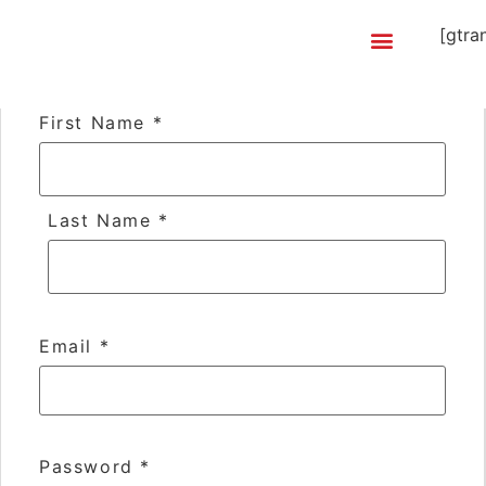
User Account
[gtra
First Name
*
Last Name
*
Email
*
Password
*