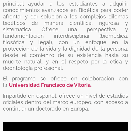
principal ayudar a los estudiantes a adquirir
conocimientos avanzados en Bioética para poder
afrontar y dar solución a los complejos dilemas
bioéticos de manera científica, rigurosa y
sistemática. Ofrece una perspectiva y
fundamentación interdisciplinar (biomédica,
filosófica y legal), con un enfoque en la
protección de la vida y la dignidad de la persona,
desde el comienzo de su existencia hasta su
muerte natural, y en el respeto por la ética y
deontología profesional.
El programa se ofrece en colaboración con
la
Universidad Francisco de Vitoria
.
Impartido en español, ofrece un nivel de estudios
oficiales dentro del marco europeo, con acceso a
continuar un doctorado en Europa.