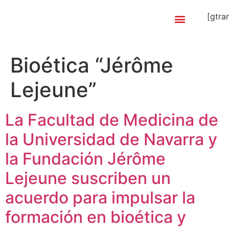
Etiqueta:
Cátedra
[gtra
Internacional de
Bioética “Jérôme
Lejeune”
La Facultad de Medicina de
la Universidad de Navarra y
la Fundación Jérôme
Lejeune suscriben un
acuerdo para impulsar la
formación en bioética y