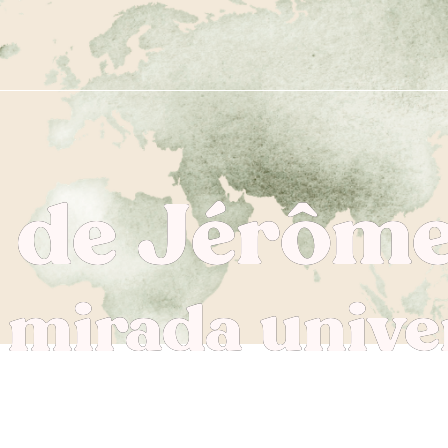
 de Jérôme
 mirada unive
ue cambió la mirada sobre la di