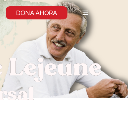
DONA AHORA
 Lejeune
rsal
scapacidad intelectual