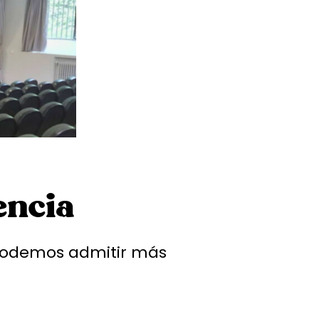
encia
 podemos admitir más