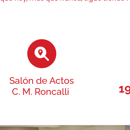
Salón de Actos
1
C. M. Roncalli
Avenida Ramiro de Maeztu, 3