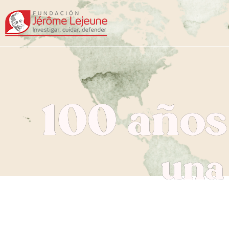
100 años
una
El médico genetista q